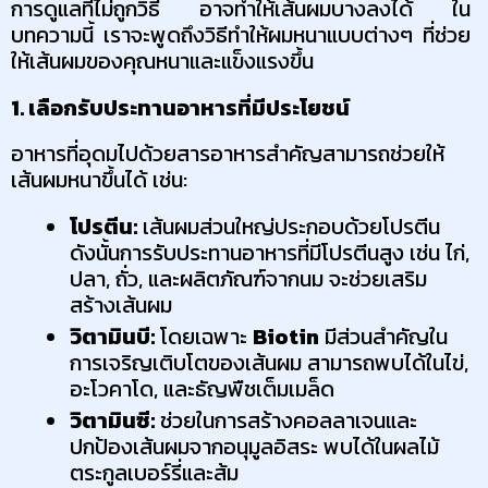
การดูแลที่ไม่ถูกวิธี อาจทำให้เส้นผมบางลงได้ ใน
บทความนี้ เราจะพูดถึงวิธีทำให้ผมหนาแบบต่างๆ ที่ช่วย
ให้เส้นผมของคุณหนาและแข็งแรงขึ้น
1. เลือกรับประทานอาหารที่มีประโยชน์
อาหารที่อุดมไปด้วยสารอาหารสำคัญสามารถช่วยให้
เส้นผมหนาขึ้นได้ เช่น:
โปรตีน:
 เส้นผมส่วนใหญ่ประกอบด้วยโปรตีน 
ดังนั้นการรับประทานอาหารที่มีโปรตีนสูง เช่น ไก่, 
ปลา, ถั่ว, และผลิตภัณฑ์จากนม จะช่วยเสริม
สร้างเส้นผม
วิตามินบี:
 โดยเฉพาะ 
Biotin
 มีส่วนสำคัญใน
การเจริญเติบโตของเส้นผม สามารถพบได้ในไข่, 
อะโวคาโด, และธัญพืชเต็มเมล็ด
วิตามินซี:
 ช่วยในการสร้างคอลลาเจนและ
ปกป้องเส้นผมจากอนุมูลอิสระ พบได้ในผลไม้
ตระกูลเบอร์รี่และส้ม