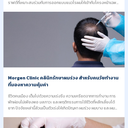
ราฟต์ที่เหมาะสมร่วมกับการออกแบบแนวไรผมให้เข้ากับโครงหน้าเฉพาะ
บุคคล เพื่อความคุ้มค่าและเป็นธรรมชาติที่สุด จากนั้นจึงเข้าสู่ขั้นตอน 2.
การดำเนินการปลูกผมด้วยเทคนิคมาตรฐานสากล ไม่ว่าจะเป็น FUE หรือ
DHI ตามความเหมาะสมของสภาพปัญหา เพื่อประสิทธิภาพสูงสุดใน
การย้ายรากผม
Morgen Clinic คลินิกรักษาผมร่วง สำหรับคนวัยทำงาน
ที่มองหาความคุ้มค่า
ชีวิตคนเมือง เต็มไปด้วยความเร่งรีบ ความเครียดจากการทำงาน การ
พักผ่อนไม่เพียงพอ มลภาวะ และพฤติกรรมการใช้ชีวิตที่หลีกเลี่ยงได้
ยาก ปัจจัยเหล่านี้ล้วนเป็นตัวเร่งให้เกิดปัญหา ผมร่วง ผมบาง และผม
บางก่อนวัย โดยเฉพาะในกลุ่มวัยทำงานที่ต้องการภาพลักษณ์ที่ดีและ
ความมั่นใจในทุกวันทำงาน แต่กลับไม่มีเวลาทดลองวิธีรักษาที่ไม่เห็นผล
ชัดเจน