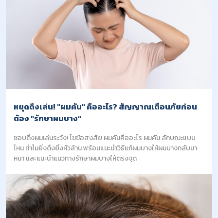
หยุดดึงเล่น! "ผมคัน" คืออะไร? สัญญาณเตือนภัยก่อน
ต้อง "รักษาผมบาง"
ชอบดึงผมเล่นระวัง! ไขข้อสงสัย ผมคันคืออะไร ผมคัน ลักษณะแบบ
ไหน ทำไมยิ่งดึงยิ่งหัวล้าน พร้อมแนะนำวิธีแก้ผมบางให้ผมบางกลับมา
หนา และแนะนำแนวทางรักษาผมบางให้ตรงจุด