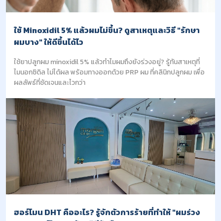
ใช้ Minoxidil 5% แล้วผมไม่ขึ้น? ดูสาเหตุและวิธี "รักษา
ผมบาง" ให้ดีขึ้นได้ไว
ใช้ยาปลูกผม minoxidil 5% แล้วทำไมผมถึงยังร่วงอยู่? รู้ทันสาเหตุที่
ไมนอกซิดิล ไม่ได้ผล พร้อมทางออกด้วย PRP ผม ที่คลินิกปลูกผม เพื่อ
ผลลัพธ์ที่ชัดเจนและไวกว่า
ฮอร์โมน DHT คืออะไร? รู้จักตัวการร้ายที่ทำให้ "ผมร่วง