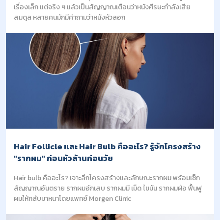
เรื่องเล็ก แต่จริง ๆ แล้วเป็นสัญญาณเตือนว่าหนังศีรษะกำลังเสีย
สมดุล หลายคนมักมีคำถามว่าหนังหัวลอก
Hair Follicle และ Hair Bulb คืออะไร? รู้จักโครงสร้าง
"รากผม" ก่อนหัวล้านก่อนวัย
Hair bulb คืออะไร? เจาะลึกโครงสร้างและลักษณะรากผม พร้อมเช็ก
สัญญาณอันตราย รากผมอักเสบ รากผมมี เม็ด ไขมัน รากผมฝ่อ ฟื้นฟู
ผมให้กลับมาหนาโดยแพทย์ Morgen Clinic