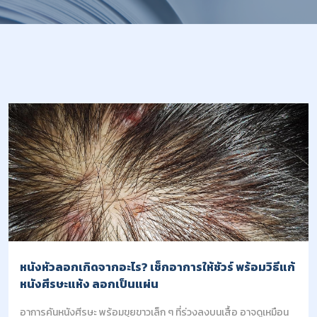
หนังหัวลอกเกิดจากอะไร? เช็กอาการให้ชัวร์ พร้อมวิธีแก้
หนังศีรษะแห้ง ลอกเป็นแผ่น
อาการคันหนังศีรษะ พร้อมขุยขาวเล็ก ๆ ที่ร่วงลงบนเสื้อ อาจดูเหมือน