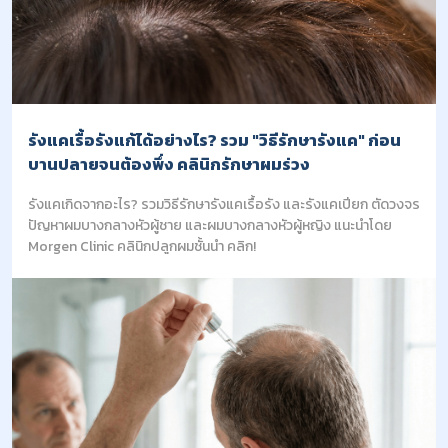
รังแคเรื้อรังแก้ได้อย่างไร? รวม "วิธีรักษารังแค" ก่อน
บานปลายจนต้องพึ่ง คลินิกรักษาผมร่วง
รังแคเกิดจากอะไร? รวมวิธีรักษารังแคเรื้อรัง และรังแคเปียก ตัดวงจร
ปัญหาผมบางกลางหัวผู้ชาย และผมบางกลางหัวผู้หญิง แนะนำโดย
Morgen Clinic คลินิกปลูกผมชั้นนำ คลิก!