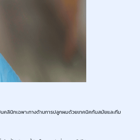
เป็นคลินิกเฉพาะทางด้านการปลูกผมด้วยเทคนิคทันสมัยและทีม