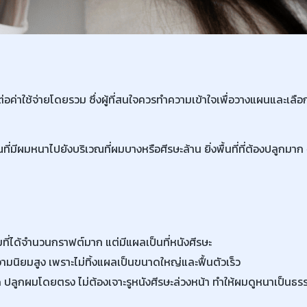
ต่อค่าใช้จ่ายโดยรวม ซึ่งผู้ที่สนใจควรทำความเข้าใจเพื่อวางแผนและเลื
มีผมหนาไปยังบริเวณที่ผมบางหรือศีรษะล้าน ยิ่งพื้นที่ที่ต้องปลูกมาก
ดิมที่ได้จำนวนกราฟต์มาก แต่มีแผลเป็นที่หนังศีรษะ
วามนิยมสูง เพราะไม่ทิ้งแผลเป็นขนาดใหญ่และฟื้นตัวเร็ว
่สุด ปลูกผมโดยตรง ไม่ต้องเจาะรูหนังศีรษะล่วงหน้า ทำให้ผมดูหนาเป็นธร