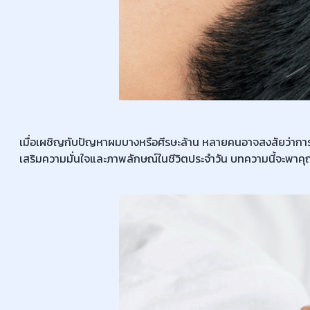
เมื่อเผชิญกับปัญหาผมบางหรือศีรษะล้าน หลายคนอาจสงสัยว่ากา
เสริมความมั่นใจและภาพลักษณ์ในชีวิตประจำวัน บทความนี้จะพาคุณไปรู