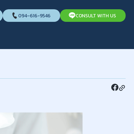
094–616-9546
CONSULT WITH US