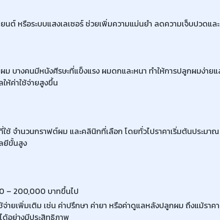
บบหุ่นยนต์ หรือระบบแสงเลเซอร์ ช่วยเพิ่มความแม่นยำ ลดความเจ็บปวดและ
ม บางคนมีหนังศีรษะที่แข็งแรง ผมดกและหนา ทำให้การปลูกผมง่ายและ
ห้ค่าใช้จ่ายสูงขึ้น
คที่ใช้ จำนวนกราฟต์ผม และคลินิกที่เลือก โดยทั่วไปราคาเริ่มต้นปร
ีขั้นสูง
 – 200,000 บาทขึ้นไป
ช้จ่ายเพิ่มเติม เช่น ค่าปรึกษา ค่ายา หรือค่าดูแลหลังปลูกผม ถึงแม้ร
ได้อย่างมีประสิทธิภาพ