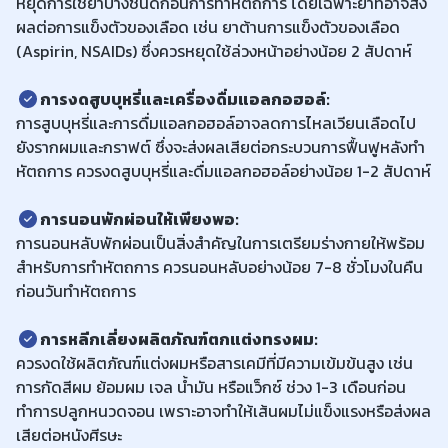
หยุดการใช้ยาบางชนิดก่อนการทำหัตถการ โดยเฉพาะยาที่อาจส่ง
ผลต่อการแข็งตัวของเลือด เช่น ยาต้านการแข็งตัวของเลือด
(Aspirin, NSAIDs) ซึ่งควรหยุดใช้ล่วงหน้าอย่างน้อย 2 สัปดาห์
การงดสูบบุหรี่และเครื่องดื่มแอลกอฮอล์
:
การสูบบุหรี่และการดื่มแอลกอฮอล์อาจลดการไหลเวียนเลือดไป
ยังรากผมและกราฟต์ ซึ่งจะส่งผลเสียต่อกระบวนการฟื้นฟูหลังทำ
หัตถการ ควรงดสูบบุหรี่และดื่มแอลกอฮอล์อย่างน้อย 1-2 สัปดาห์
การนอนพักผ่อนให้เพียงพอ
:
การนอนหลับพักผ่อนเป็นสิ่งสำคัญในการเตรียมร่างกายให้พร้อม
สำหรับการทำหัตถการ ควรนอนหลับอย่างน้อย 7-8 ชั่วโมงในคืน
ก่อนวันทำหัตถการ
การหลีกเลี่ยงผลิตภัณฑ์ตกแต่งทรงผม
:
ควรงดใช้ผลิตภัณฑ์แต่งผมหรือสารเคมีที่มีความเข้มข้นสูง เช่น
การกัดสีผม ย้อมผม เจล น้ำมัน หรือแว็กซ์ ช่วง 1-3 เดือนก่อน
ทำการปลูกหนวดจอน เพราะอาจทำให้เส้นผมไม่แข็งแรงหรือส่งผล
เสียต่อหนังศีรษะ