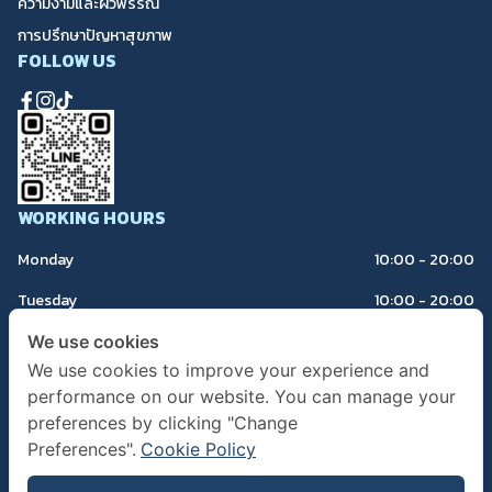
ความงามและผิวพรรณ
การปรึกษาปัญหาสุขภาพ
FOLLOW US
WORKING HOURS
Monday
10:00 - 20:00
Tuesday
10:00 - 20:00
Wednesday
Closed
We use cookies
We use cookies to improve your experience and
Thursday
10:00 - 20:00
performance on our website. You can manage your
Friday
10:00 - 20:00
preferences by clicking "Change
Preferences".
Cookie Policy
Saturday
10:00 - 20:00